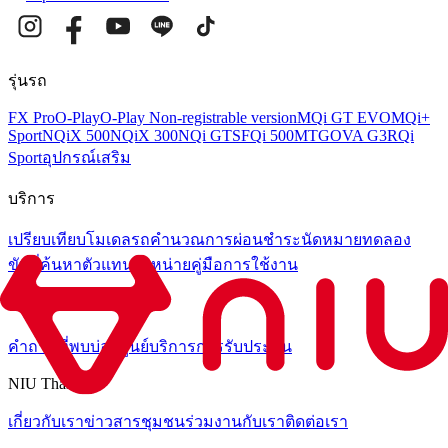
รุ่นรถ
FX Pro
O-Play
O-Play Non-registrable version
MQi GT EVO
MQi+
Sport
NQiX 500
NQiX 300
NQi GTS
FQi 500
MT
GOVA G3
RQi
Sport
อุปกรณ์เสริม
บริการ
เปรียบเทียบโมเดลรถ
คำนวณการผ่อนชำระ
นัดหมายทดลอง
ขับขี่
ค้นหาตัวแทนจำหน่าย
คู่มือการใช้งาน
ช่วยเหลือ
คำถามที่พบบ่อย
ศูนย์บริการ
การรับประกัน
NIU Thailand
เกี่ยวกับเรา
ข่าวสาร
ชุมชน
ร่วมงานกับเรา
ติดต่อเรา