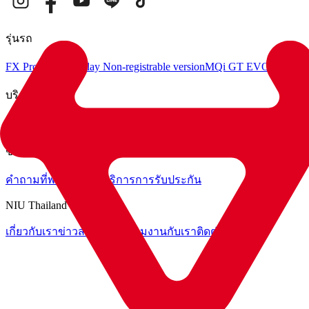
รุ่นรถ
FX Pro
O-Play
O-Play Non-registrable version
MQi GT EVO
MQi+ Sp
บริการ
เปรียบเทียบโมเดลรถ
คำนวณการผ่อนชำระ
นัดหมายทดลองขับขี่
ช่วยเหลือ
คำถามที่พบบ่อย
ศูนย์บริการ
การรับประกัน
NIU Thailand
เกี่ยวกับเรา
ข่าวสาร
ชุมชน
ร่วมงานกับเรา
ติดต่อเรา