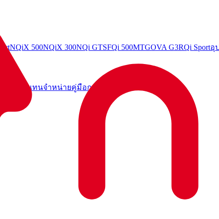
ort
NQiX 500
NQiX 300
NQi GTS
FQi 500
MT
GOVA G3
RQi Sport
อุ
ค้นหาตัวแทนจำหน่าย
คู่มือการใช้งาน