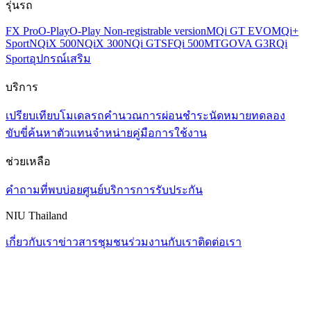
รุ่นรถ
FX Pro
O-Play
O-Play Non-registrable version
MQi GT EVO
MQi+
Sport
NQiX 500
NQiX 300
NQi GTS
FQi 500
MT
GOVA G3
RQi
Sport
อุปกรณ์เสริม
บริการ
เปรียบเทียบโมเดลรถ
คำนวณการผ่อนชำระ
นัดหมายทดลอง
ขับขี่
ค้นหาตัวแทนจำหน่าย
คู่มือการใช้งาน
ช่วยเหลือ
คำถามที่พบบ่อย
ศูนย์บริการ
การรับประกัน
NIU Thailand
เกี่ยวกับเรา
ข่าวสาร
ชุมชน
ร่วมงานกับเรา
ติดต่อเรา