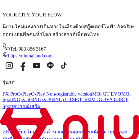
YOUR CITY, YOUR FLOW
นิยามใหม่แห่งการเดินทางในเมืองด้วยสกู๊ตเตอร์ไฟฟ้า อัจฉริยะ
ออกแบบเพื่อคนทั่วโลก สร้างสรรค์เพื่อคนไทย
Tel. 083 856 3167
https://niuthailand.com
รุ่นรถ
FX Pro
O-Play
O-Play Non-registrable version
MQi GT EVO
MQi+
Sport
NQiX 500
NQiX 300
NQi GTS
FQi 500
MT
GOVA G3
RQi
Sport
อุปกรณ์เสริม
บริการ
เปรียบเทียบโมเดลรถ
คำนวณการผ่อนชำระ
นัดหมายทดลอง