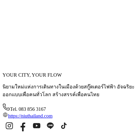
28 พฤศจิกายน 2025
เปิดตัวรุ่นรถ Motor Expo 2025 กระแสแรง! NIU
Thailand อวดโฉมรถมอไซค์ไฟฟ้า CKD รุ่นล่าสุด FX
Pro และ O-Play ใน Motor Expo 2025
Motor Expo 2025 ที่ผ่านมา NIU ได้เปิดตัวรถมอไซค์ไฟฟ้ารุ่น
ใหม่ที่ผลิตและประกอบในไทย (CKD) อย่างเป็นทางการ
YOUR CITY, YOUR FLOW
นิยามใหม่แห่งการเดินทางในเมืองด้วยสกู๊ตเตอร์ไฟฟ้า อัจฉริยะ
ออกแบบเพื่อคนทั่วโลก สร้างสรรค์เพื่อคนไทย
Tel. 083 856 3167
https://niuthailand.com