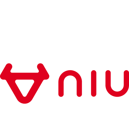
21 เมษายน 2026
NIU ร่วมขับเคลื่อนวงสวิงเหนือระดับในงาน
SuperRich Golf 2026
ความสำเร็จที่ไม่ได้วัดกันแค่ระยะหลุม แต่คือมิตรภาพและรอย
ยิ้ม ท่ามกลางบรรยากาศสุด Exclusive ณ สนาม The Legacy Golf
Club
Product news
28 พฤศจิกายน 2025
เปิดตัวรุ่นรถ Motor Expo 2025 กระแสแรง! NIU
Thailand อวดโฉมรถมอไซค์ไฟฟ้า CKD รุ่นล่าสุด FX
Pro และ O-Play ใน Motor Expo 2025
Motor Expo 2025 ที่ผ่านมา NIU ได้เปิดตัวรถมอไซค์ไฟฟ้ารุ่น
ใหม่ที่ผลิตและประกอบในไทย (CKD) อย่างเป็นทางการ
Product news