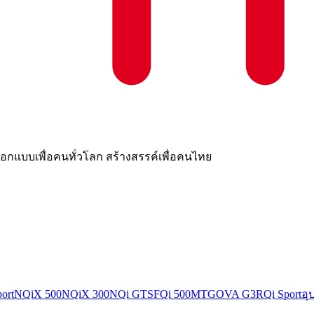
land อวดโฉมรถมอไซค์ไฟฟ้า CKD รุ่นล่าสุด FX Pro แล
หม่ที่ผลิตและประกอบในไทย (CKD) อย่างเป็นทางการ
ออกแบบเพื่อคนทั่วโลก สร้างสรรค์เพื่อคนไทย
ort
NQiX 500
NQiX 300
NQi GTS
FQi 500
MT
GOVA G3
RQi Sport
อุ